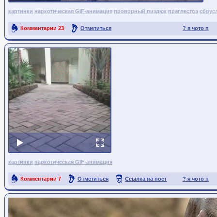
картинки
наркотическая GIF-анимация
проворный пиздюк
праглестоэ
сбрус
Комментарии
23
Отметиться
? я чото п
Ссылка на пост
картинки
наркотическая GIF-анимация
Комментарии
7
Отметиться
Ссылка на пост
? я чото п