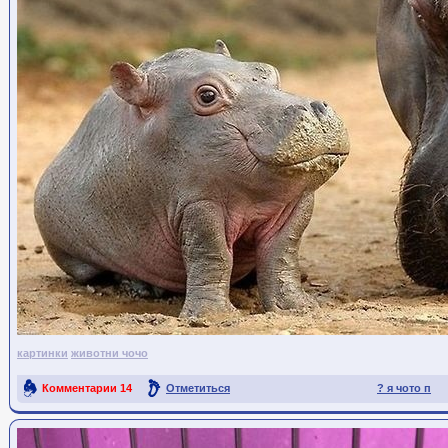
картинки
животни чочо
Комментарии
14
Отметиться
? я чото п
Ссылка на пост