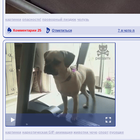
картинки
опасносте!
проворный пиздюк
чолузь
Комментарии
25
Отметиться
? я чото п
Ссылка на пост
картинки
наркотическая GIF-анимация
животни чочо
спорт
пусещке