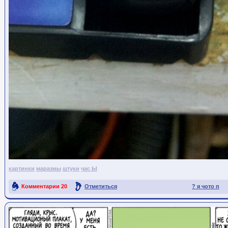
картинки
маразмы
штуки
час Ы
Комментарии
20
Отметиться
? я чото п
Ссылка на пост