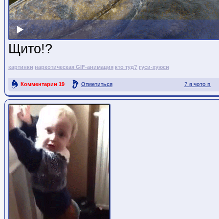
Щито!?
картинки
наркотическая GIF-анимация
кто туд?
гуси-хуюси
Комментарии
19
Отметиться
? я чото п
Ссылка на пост