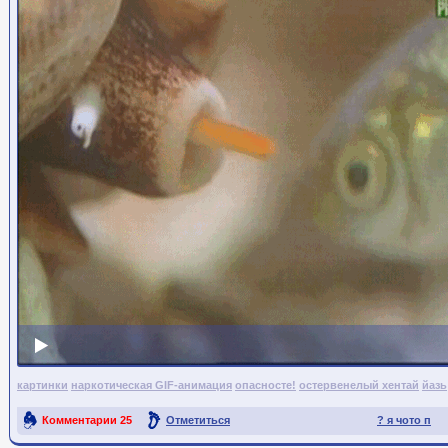
картинки
наркотическая GIF-анимация
опасносте!
остервенелый хентай
йазь
Комментарии
25
Отметиться
? я чото п
Ссылка на пост