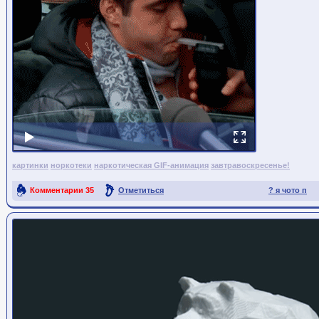
картинки
норкотеки
наркотическая GIF-анимация
завтравоскресенье!
Комментарии
35
Отметиться
? я чото п
Ссылка на пост