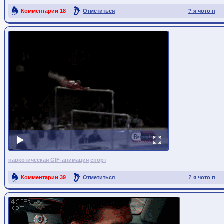
Комментарии
18
Отметиться
? я чото п
Ссылка на пост
наркотическая GIF-анимация
спорт
Комментарии
39
Отметиться
? я чото п
Ссылка на пост