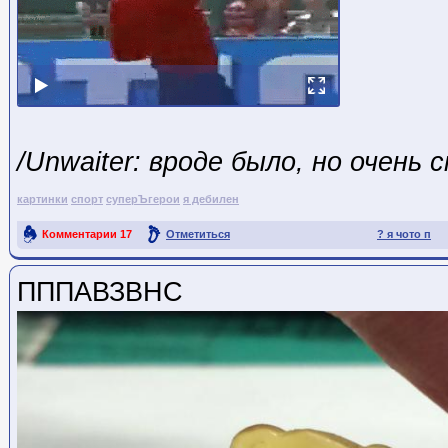
/Unwaiter: вроде было, но очень 
картинки
спорт
суперЪгерои
я дебилен
Комментарии
17
Отметиться
? я чото п
Ссылка на пост
ПППАВЗВНС