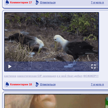
Комментарии
17
Отметиться
? я чото п
Ссылка на пост
картинки
наркотическая GIF-анимация
я и мой брат-дебил
ФОЖЖЕР!!!
Комментарии
18
Отметиться
? я чото п
Ссылка на пост