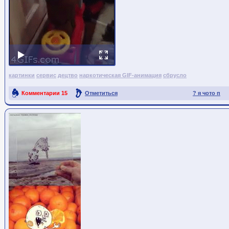
картинки
сервис
децтво
наркотическая GIF-анимация
сбрусло
Комментарии
15
Отметиться
? я чото п
Ссылка на пост