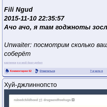
Fili Ngud
2015-11-10 22:35:57
Ачо ачо, я там годжноты зосл
Unwaiter: посмотрим сколько ва
соберёт
картинки
я и мой брат-дебил
Комментарии
62
Отметиться
? я чото п
Ссылка на пост
Хуй-джлиннопсто