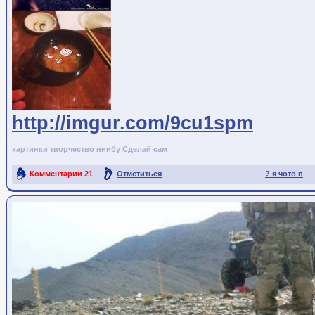
http://imgur.com/9cu1spm
картинки
творчество
ниибу
Сделай сам
Комментарии
21
Отметиться
? я чото п
Ссылка на пост