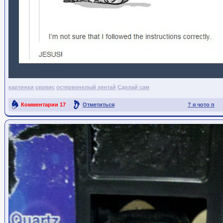
картинки
сервис
остервенелый хентай
Сделай сам
Комментарии
17
Отметиться
? я чото п
Ссылка на пост