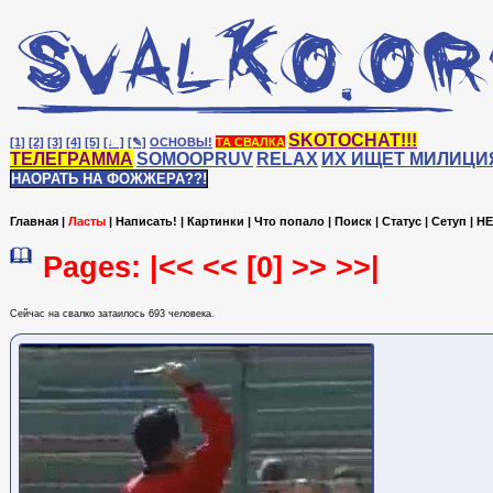
SKOTOCHAT!!!
[1]
[2]
[3]
[4]
[5]
[♩]
[✎]
ОСНОВЫ!
ТА СВАЛКА
ТЕЛЕГРАММА
SOMOOPRUV
RELAX
ИХ ИЩЕТ МИЛИЦИ
НАОРАТЬ НА ФОЖЖЕРА??!
Главная
|
Ласты
|
Написать!
|
Картинки
|
Что попало
|
Поиск
|
Статус
|
Сетуп
|
HE
Pages: |<< <<
[0]
>> >>|
Сейчас на cвалко затаилось 693 человека.