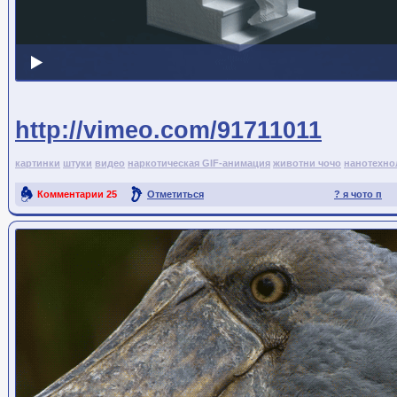
http://vimeo.com/91711011
картинки
штуки
видео
наркотическая GIF-анимация
животни чочо
нанотехно
Комментарии
25
Отметиться
? я чото п
Ссылка на пост