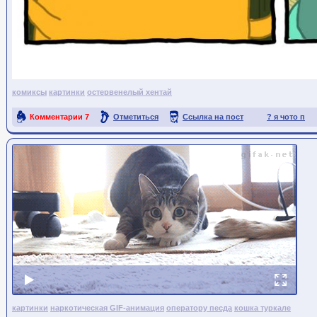
комиксы
картинки
остервенелый хентай
Комментарии
7
Отметиться
Ссылка на пост
? я чото п
картинки
наркотическая GIF-анимация
оператору песда
кошка туркале