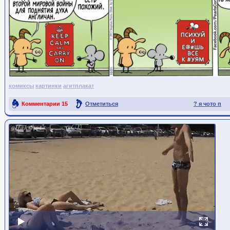
комиксы
картинки
агитплакат
Комментарии
15
Отметиться
? я чото п
Ссылка на пост