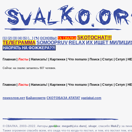
SKOTOCHAT!!!
[1]
[2]
[3]
[4]
[5]
[♩]
[✎]
ОСНОВЫ!
ТА СВАЛКА
ТЕЛЕГРАММА
SOMOOPRUV
RELAX
ИХ ИЩЕТ МИЛИЦИ
НАОРАТЬ НА ФОЖЖЕРА??!
Главная
|
Ласты
|
Написать!
|
Картинки
|
Что попало
|
Поиск
|
Статус
|
Сетуп
|
HE
Сейчас на cвалко затаилось 607 человек.
Главная
|
Ласты
|
Написать!
|
Картинки
|
Что попало
|
Поиск
|
Статус
|
Сетуп
|
HE
приколов.нет
Байанометр
СКОТОБАЗА АТАТАТ
yaplakal.com
© СВАЛКА, 2003–2022. Авторы
дви
Ш
ка
:
megath
[aka
duro
],
skupr
, спасибо
MakZ
'у за пинк
Также огромное спасибо всем, кто сюда что-то когда-то постил, и тем, кто постил тем, кто 