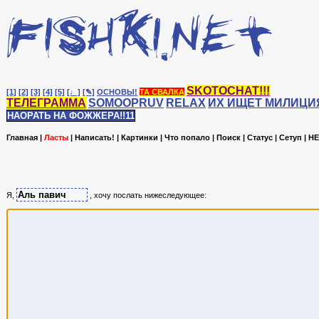
SKOTOCHAT!!!
[1]
[2]
[3]
[4]
[5]
[♩]
[✎]
ОСНОВЫ!
ТА СВАЛКА
ТЕЛЕГРАММА
SOMOOPRUV
RELAX
ИХ ИЩЕТ МИЛИЦИ
НАОРАТЬ НА ФОЖЖЕРА!!11
Главная
|
Ласты
|
Написать!
|
Картинки
|
Что попало
|
Поиск
|
Статус
|
Сетуп
|
HE
Я,
, хочу послать нижеследующее: