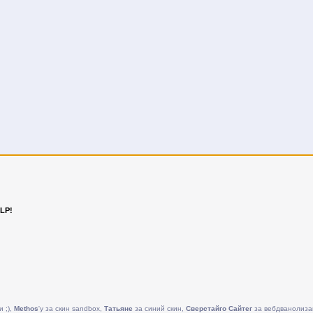
LP!
и ;),
Methos
'у за скин sandbox,
Татьяне
за синий скин,
Сверстайго Сайтег
за вебдванолиза