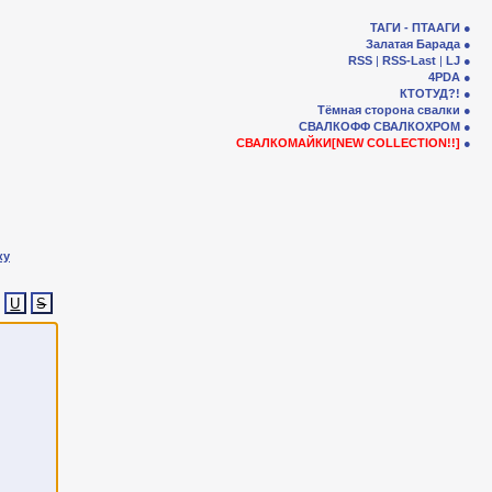
ТАГИ - ПТААГИ
Залатая Барада
RSS
|
RSS-Last
|
LJ
4PDA
КТОТУД?!
Тёмная сторона свалки
СВАЛКОФФ
СВАЛКОХРОМ
СВАЛКОМАЙКИ[NEW COLLECTION!!]
ку
U
S