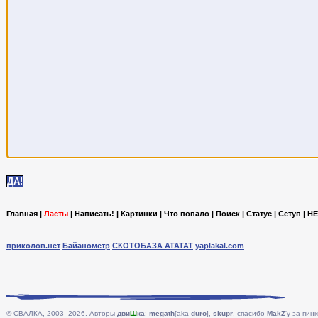
Главная
|
Ласты
|
Написать!
|
Картинки
|
Что попало
|
Поиск
|
Статус
|
Сетуп
|
HE
приколов.нет
Байанометр
СКОТОБАЗА АТАТАТ
yaplakal.com
© СВАЛКА, 2003–2026. Авторы
дви
Ш
ка
:
megath
[aka
duro
],
skupr
, спасибо
MakZ
'у за пинк