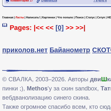
Комментарии
17
Отметиться
? я чото п
Ссылка на пост
Главная
|
Ласты
|
Написать!
|
Картинки
|
Что попало
|
Поиск
|
Статус
|
Сетуп
|
HE
Pages: |<< <<
[0]
>> >>|
приколов.нет
Байанометр
СКОТ
© СВАЛКА, 2003–2026. Авторы
дви
Ш
к
пинки ;),
Methos
'у за скин sandbox,
Тат
вебдванолизацию синего скина.
Также огромное спасибо всем, кто сюда 