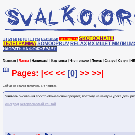
SKOTOCHAT!!!
[1]
[2]
[3]
[4]
[5]
[♩]
[✎]
ОСНОВЫ!
ТА СВАЛКА
ТЕЛЕГРАММА
SOMOOPRUV
RELAX
ИХ ИЩЕТ МИЛИЦИ
НАОРАТЬ НА ФОЖЖЕРА!!11
Главная
|
Ласты
|
Написать!
|
Картинки
|
Что попало
|
Поиск
|
Статус
|
Сетуп
|
HE
Pages: |<< <<
[0]
>> >>|
Сейчас на cвалко затаилось 475 человек.
Учитель рисования просто обожал свой предмет, поэтому на каждом уроке дети ри
онегдод
остервенелый хентай