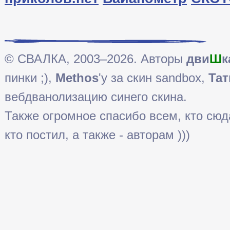
© СВАЛКА, 2003–2026. Авторы
дви
Ш
к
пинки ;),
Methos
'у за скин sandbox,
Тат
вебдванолизацию синего скина.
Также огромное спасибо всем, кто сюда 
кто постил, а также - авторам )))