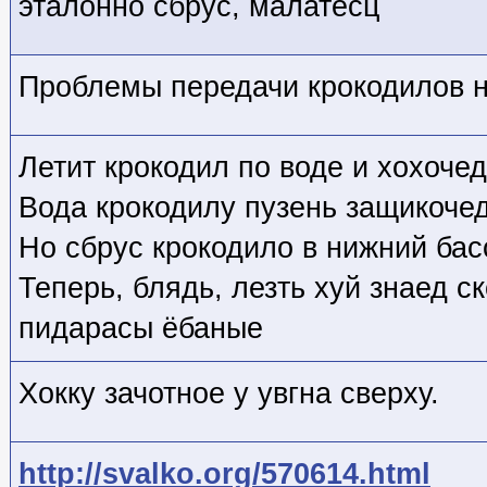
эталонно сбрус, малатесц
Проблемы передачи крокодилов 
Летит крокодил по воде и хохочед
Вода крокодилу пузень защикочед
Но сбрус крокодило в нижний бас
Теперь, блядь, лезть хуй знаед с
пидарасы ёбаные
Хокку зачотное у увгна сверху.
http://svalko.org/570614.html