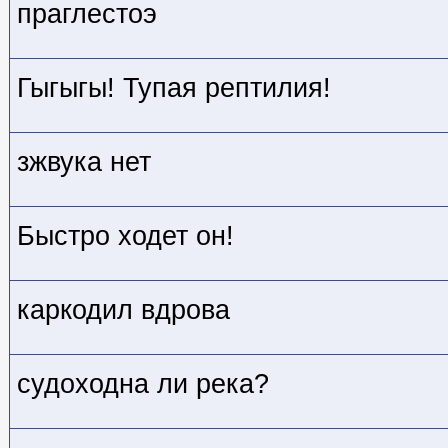
праглестоэ
Гыгыгы! Тупая рептилия!
зжвука нет
Быстро ходет он!
каркодил вдрова
судоходна ли река?