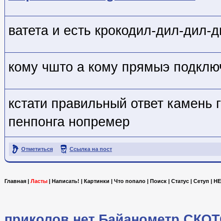
ватета и есть крокодил-дил-дил-
кому чшто а кому прямыэ подкл
кстати правильный ответ камень 
пенпонга нопремер
Отметиться
Ссылка на пост
Главная
|
Ласты
|
Написать!
|
Картинки
|
Что попало
|
Поиск
|
Статус
|
Сетуп
|
HE
приколов.нет
Байанометр
СКОТ