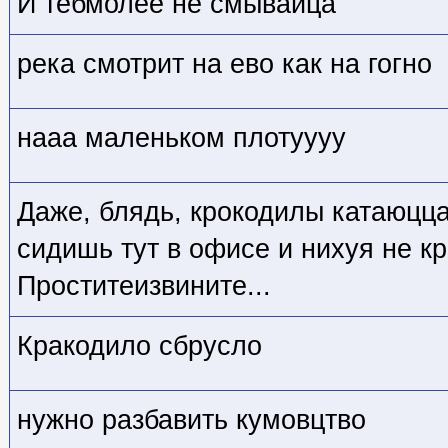
И тебмолее не смывайца
река смотрит на ево как на гогно
нааа маленьком плотуууу
Даже, блядь, крокодилы катаюцца
сидишь тут в офисе и нихуя не кр
Проститеизвините...
Кракодило сбрусло
нужно разбавить кумовцтво