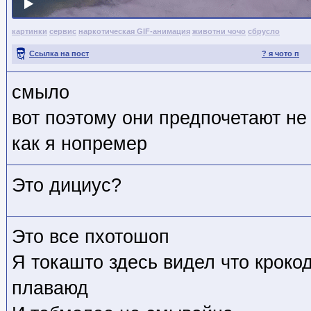
картинки
сервис
наркотическая GIF-анимация
животни чочо
сбрусло
Ссылка на пост
? я чото п
смыло
вот поэтому они предпочетают не 
как я нопремер
Это дициус?
Это все пхотошоп
Я токашто здесь видел что крокод
плаваюд