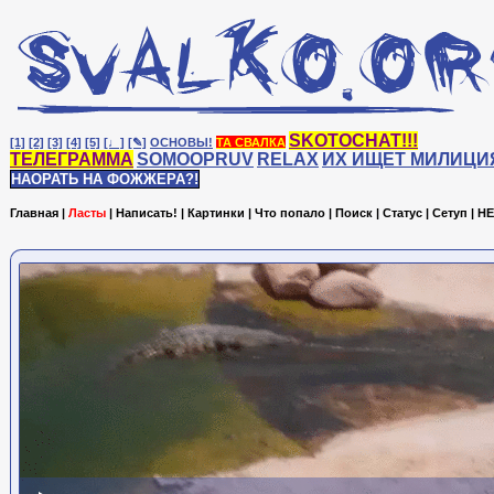
SKOTOCHAT!!!
[1]
[2]
[3]
[4]
[5]
[♩]
[✎]
ОСНОВЫ!
ТА СВАЛКА
ТЕЛЕГРАММА
SOMOOPRUV
RELAX
ИХ ИЩЕТ МИЛИЦИ
НАОРАТЬ НА ФОЖЖЕРА?!
Главная
|
Ласты
|
Написать!
|
Картинки
|
Что попало
|
Поиск
|
Статус
|
Сетуп
|
HE