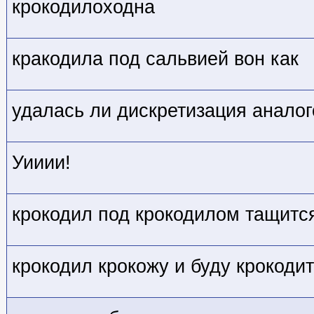
крокодилоходна
кракодила под сальвией вон как
удалась ли дискретизация аналог
Уииии!
крокодил под крокодилом тащитс
крокодил крокожу и буду крокоди