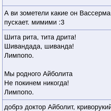
А ви зометели какие он Вассерма
пускает. мимими :3
Шита рита, тита дрита!
Шивандада, шиванда!
Лимпопо.
Мы родного Айболита
Не покинем никогда!
Лимпопо.
добрэ доктор Айболит, криворуки