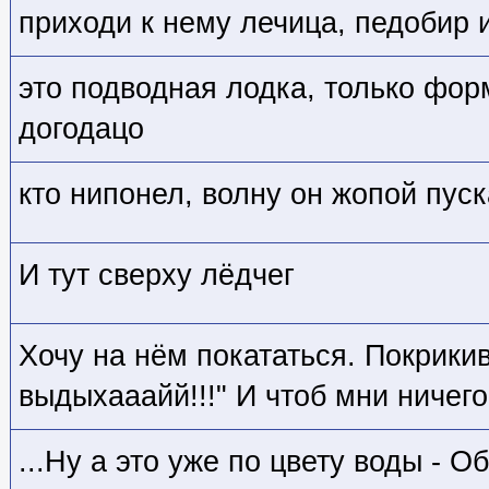
приходи к нему лечица, педобир 
это подводная лодка, только фор
догодацо
кто нипонел, волну он жопой пус
И тут сверху лёдчег
Хочу на нём покататься. Покрики
выдыхааайй!!!" И чтоб мни ничего 
...Ну а это уже по цвету воды - О