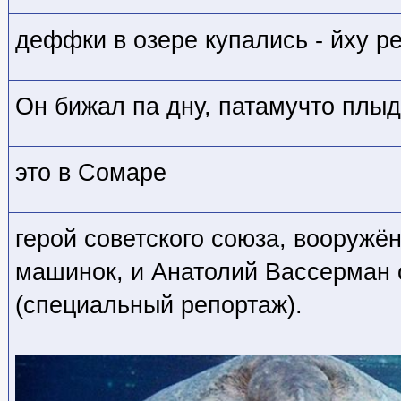
деффки в озере купались - йху 
Он бижал па дну, патамучто плыд
это в Сомаре
герой советского союза, вооружё
машинок, и Анатолий Вассерман 
(специальный репортаж).