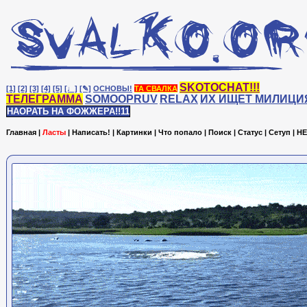
SKOTOCHAT!!!
[1]
[2]
[3]
[4]
[5]
[♩]
[✎]
ОСНОВЫ!
ТА СВАЛКА
ТЕЛЕГРАММА
SOMOOPRUV
RELAX
ИХ ИЩЕТ МИЛИЦИ
НАОРАТЬ НА ФОЖЖЕРА!!11
Главная
|
Ласты
|
Написать!
|
Картинки
|
Что попало
|
Поиск
|
Статус
|
Сетуп
|
HE