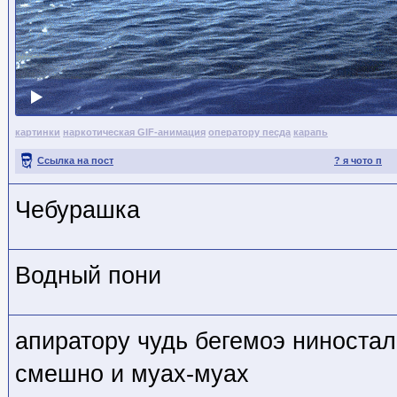
картинки
наркотическая GIF-анимация
оператору песда
карапь
Ссылка на пост
? я чото п
Чебурашка
Водный пони
апиратору чудь бегемоэ ниностал
смешно и муах-муах