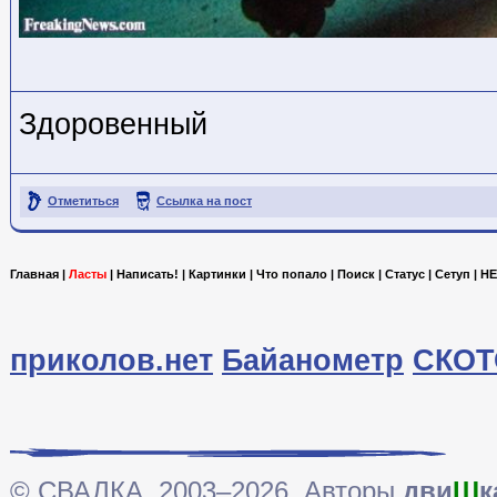
Здоровенный
Отметиться
Ссылка на пост
Главная
|
Ласты
|
Написать!
|
Картинки
|
Что попало
|
Поиск
|
Статус
|
Сетуп
|
HE
приколов.нет
Байанометр
СКОТ
© СВАЛКА, 2003–2026. Авторы
дви
Ш
к